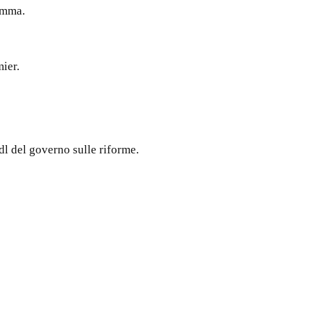
ramma.
mier.
dl del governo sulle riforme.