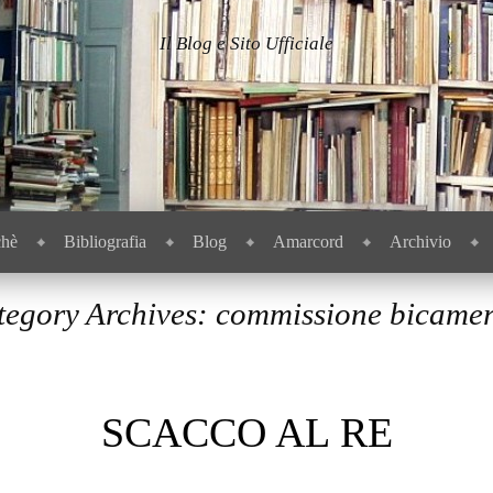
Il Blog e Sito Ufficiale
chè
Bibliografia
Blog
Amarcord
Archivio
tegory Archives:
commissione bicamer
SCACCO AL RE