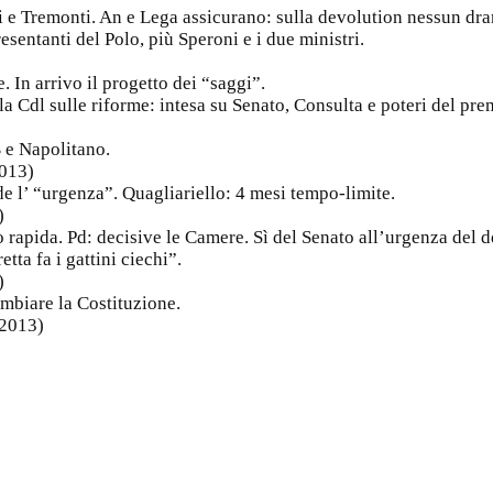
si e Tremonti. An e Lega assicurano: sulla devolution nessun d
esentanti del Polo, più Speroni e i due ministri.
)
. In arrivo il progetto dei “saggi”.
la Cdl sulle riforme: intesa su Senato, Consulta e poteri del pre
)
B e Napolitano.
2013)
de l’ “urgenza”. Quagliariello: 4 mesi tempo-limite.
)
o rapida. Pd: decisive le Camere. Sì del Senato all’urgenza del d
tta fa i gattini ciechi”.
)
ambiare la Costituzione.
 2013)