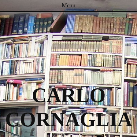
Menu
Passa al contenuto
CARLO
CORNAGLIA