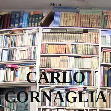
Menu
Passa al contenuto
CARLO
CORNAGLIA