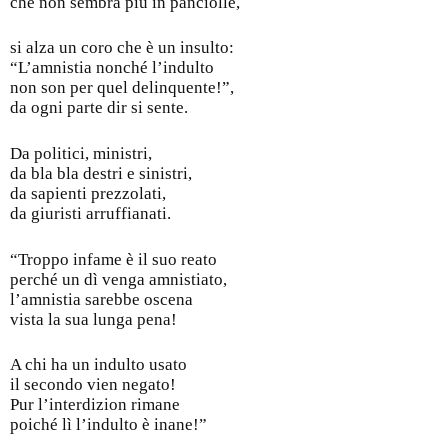
che non sembra più in panciolle,
si alza un coro che è un insulto:
“L’amnistia nonché l’indulto
non son per quel delinquente!”,
da ogni parte dir si sente.
Da politici, ministri,
da bla bla destri e sinistri,
da sapienti prezzolati,
da giuristi arruffianati.
“Troppo infame è il suo reato
perché un dì venga amnistiato,
l’amnistia sarebbe oscena
vista la sua lunga pena!
A chi ha un indulto usato
il secondo vien negato!
Pur l’interdizion rimane
poiché lì l’indulto è inane!”