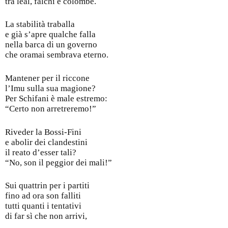
tra leal, falchi e colombe.
La stabilità traballa
e già s’apre qualche falla
nella barca di un governo
che oramai sembrava eterno.
Mantener per il riccone
l’Imu sulla sua magione?
Per Schifani è male estremo:
“Certo non arretreremo!”
Riveder la Bossi-Fini
e abolir dei clandestini
il reato d’esser tali?
“No, son il peggior dei mali!”
Sui quattrin per i partiti
fino ad ora son falliti
tutti quanti i tentativi
di far sì che non arrivi,