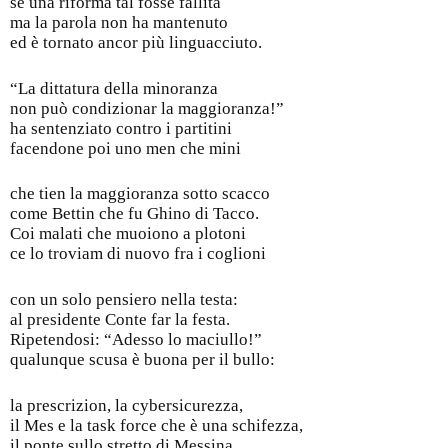
se una riforma tal fosse fallita
ma la parola non ha mantenuto
ed è tornato ancor più linguacciuto.
“La dittatura della minoranza
non può condizionar la maggioranza!”
ha sentenziato contro i partitini
facendone poi uno men che mini
che tien la maggioranza sotto scacco
come Bettin che fu Ghino di Tacco.
Coi malati che muoiono a plotoni
ce lo troviam di nuovo fra i coglioni
con un solo pensiero nella testa:
al presidente Conte far la festa.
Ripetendosi: “Adesso lo maciullo!”
qualunque scusa è buona per il bullo:
la prescrizion, la cybersicurezza,
il Mes e la task force che è una schifezza,
il ponte sullo stretto di Messina,