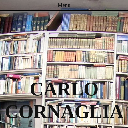
Menu
Passa al contenuto
CARLO
CORNAGLIA