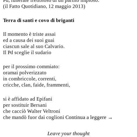
Pd, funerale frettoloso di un partito imploso.
(il Fatto Quotidiano, 12 maggio 2013)
Terra di santi e covo di briganti
Il momento è triste assai
ed a causa dei suoi guai
ciascun sale al suo Calvario.
Il Pd sceglie il sudario
per il prossimo commiato:
oramai polverizzato
in combriccole, correnti,
cricche, clan, faide, frammenti,
si è affidato ad Epifani
per sostituir Bersani
che cacciò Walter Veltroni
che mandò fuor dai coglioni
Continua a leggere
→
Leave your thought