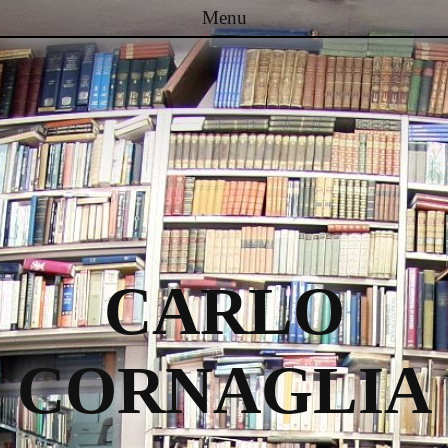
Menu
Passa al contenuto
CARLO
CORNAGLIA