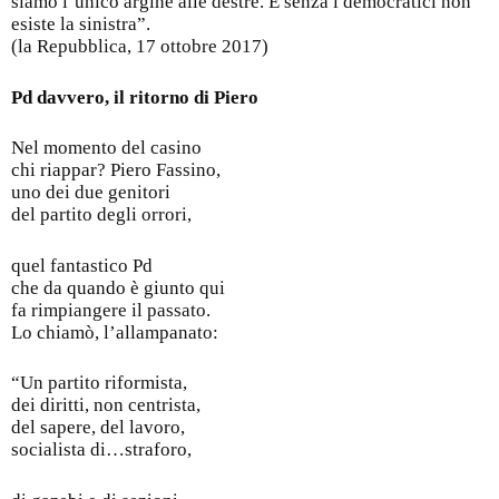
siamo l’unico argine alle destre. E senza i democratici non
esiste la sinistra”.
(la Repubblica, 17 ottobre 2017)
Pd davvero, il ritorno di Piero
Nel momento del casino
chi riappar? Piero Fassino,
uno dei due genitori
del partito degli orrori,
quel fantastico Pd
che da quando è giunto qui
fa rimpiangere il passato.
Lo chiamò, l’allampanato:
“Un partito riformista,
dei diritti, non centrista,
del sapere, del lavoro,
socialista di…straforo,