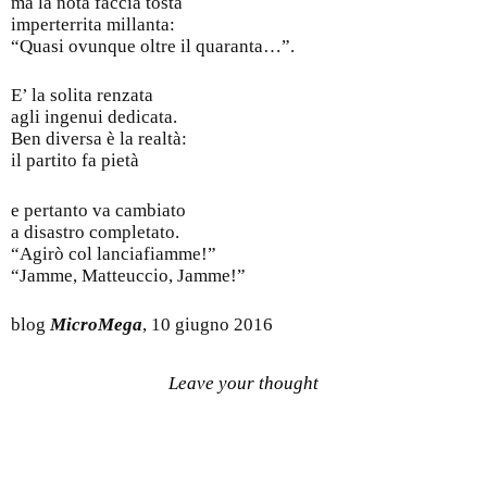
ma la nota faccia tosta
imperterrita millanta:
“Quasi ovunque oltre il quaranta…”.
E’ la solita renzata
agli ingenui dedicata.
Ben diversa è la realtà:
il partito fa pietà
e pertanto va cambiato
a disastro completato.
“Agirò col lanciafiamme!”
“Jamme, Matteuccio, Jamme!”
blog
MicroMega
, 10 giugno 2016
Leave your thought