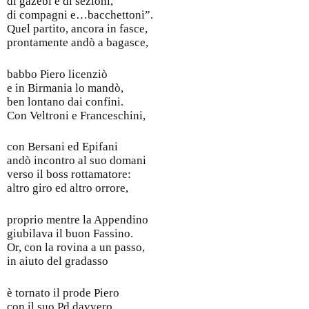
di gazebi e di sezioni,
di compagni e…bacchettoni”.
Quel partito, ancora in fasce,
prontamente andò a bagasce,
babbo Piero licenziò
e in Birmania lo mandò,
ben lontano dai confini.
Con Veltroni e Franceschini,
con Bersani ed Epifani
andò incontro al suo domani
verso il boss rottamatore:
altro giro ed altro orrore,
proprio mentre la Appendino
giubilava il buon Fassino.
Or, con la rovina a un passo,
in aiuto del gradasso
è tornato il prode Piero
con il suo Pd davvero,