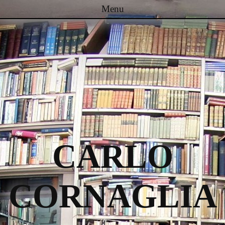
Menu
Passa al contenuto
CARLO
CORNAGLIA