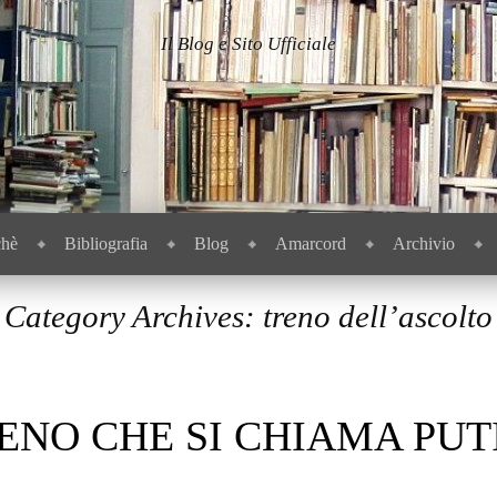
Il Blog e Sito Ufficiale
chè
Bibliografia
Blog
Amarcord
Archivio
Category Archives:
treno dell’ascolto
ENO CHE SI CHIAMA PUT