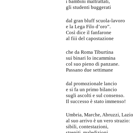
i bambini maltrattati,
gli studenti buggerati
dal gran bluff scuola-lavoro
e la Lega Filo d’oro”.
Così dice il fanfarone
al fiii del capostazione
che da Roma Tiburtina
sui binari lo incammina
col suo pieno di panzane.
Passano due settimane
dal promozionale lancio
e si fa un primo bilancio
sugli ascolti e sul consenso.
Il successo è stato immenso!
Umbria, Marche, Abruzzi, Lazio
al suo arrivo è un vero strazio:
sibili, contestazioni,
strepiti, maledizioni,