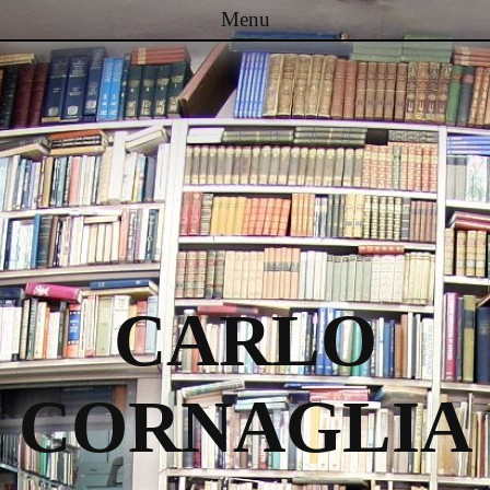
Menu
Passa al contenuto
CARLO
CORNAGLIA