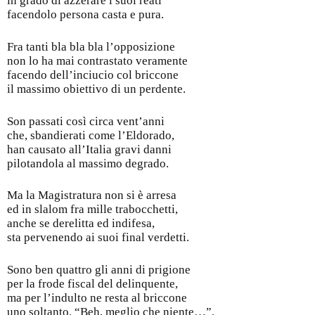
in grado di azzerare i suoi reati
facendolo persona casta e pura.
Fra tanti bla bla bla l’opposizione
non lo ha mai contrastato veramente
facendo dell’inciucio col briccone
il massimo obiettivo di un perdente.
Son passati così circa vent’anni
che, sbandierati come l’Eldorado,
han causato all’Italia gravi danni
pilotandola al massimo degrado.
Ma la Magistratura non si è arresa
ed in slalom fra mille trabocchetti,
anche se derelitta ed indifesa,
sta pervenendo ai suoi final verdetti.
Sono ben quattro gli anni di prigione
per la frode fiscal del delinquente,
ma per l’indulto ne resta al briccone
uno soltanto. “Beh, meglio che niente…”.