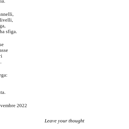
ia.
annelli,
ivelli,
ga,
ha sfiga.
se
asse
ri
.
ega:
ta.
ovembre 2022
Leave your thought