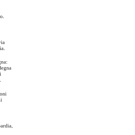
o.
via
ia.
gna:
ndegna
i
.
roni
i
ardia,