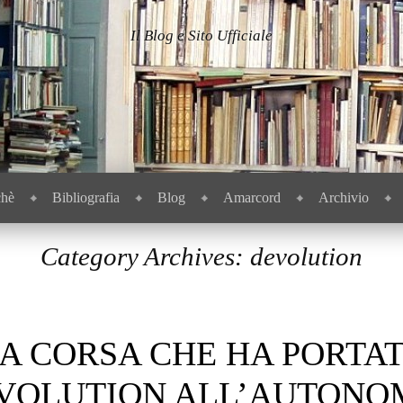
Il Blog e Sito Ufficiale
chè
Bibliografia
Blog
Amarcord
Archivio
Category Archives:
devolution
A CORSA CHE HA PORTA
VOLUTION ALL’AUTONO