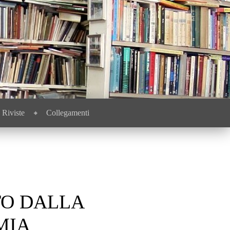
Riviste
Collegamenti
TO DALLA
MIA