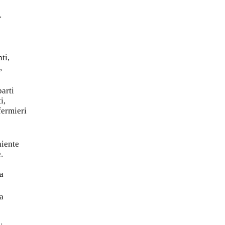
.
ti,
,
parti
i,
fermieri
niente
.
a
a