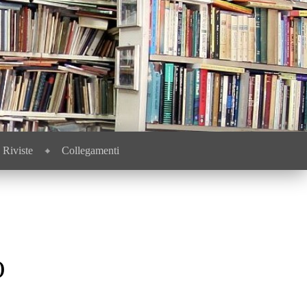
Riviste
Collegamenti
O