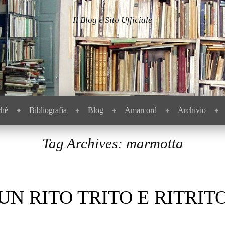
Il Blog e Sito Ufficiale
chè
Bibliografia
Blog
Amarcord
Archivio
Tag Archives:
marmotta
UN RITO TRITO E RITRIT