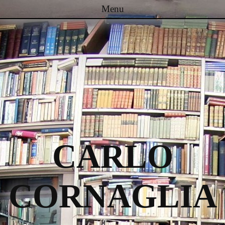
Menu
Passa al contenuto
CARLO
CORNAGLIA