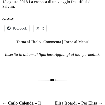
18 agosto 2018 La cronaca di un viaggio fra i tifosi di
Salvini.
Condividi:
Facebook
X
Torna al Titolo
|
Commenta
|
Torna al Menu'
Inserita in
album di figurime
. Aggiungi ai tuoi
permalink
.
Post navigation
←
Carlo Calenda – Il
Elisa Isoardi – Per Elisa
→