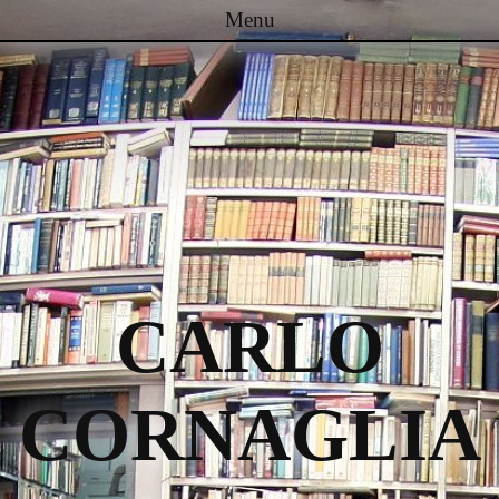
Menu
Passa al contenuto
CARLO
CORNAGLIA