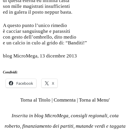
di questa eterna ed infinita casta
son mille magistrati insufficienti
ed in galera il posto neppur basta.
A questo punto l’unico rimedio
è cacciar sanguisughe e parassiti
con gesto dell’ombrello, dito medio
e un calcio in culo al grido di: “Banditi!”
blog MicroMega, 13 dicembre 2013
Condividi:
Facebook
X
Torna al Titolo
|
Commenta
|
Torna al Menu'
Inserita in
blog MicroMega
,
consigli regionali
,
cota
roberto
,
finanziamento dei partiti
,
mutande verdi
e taggata