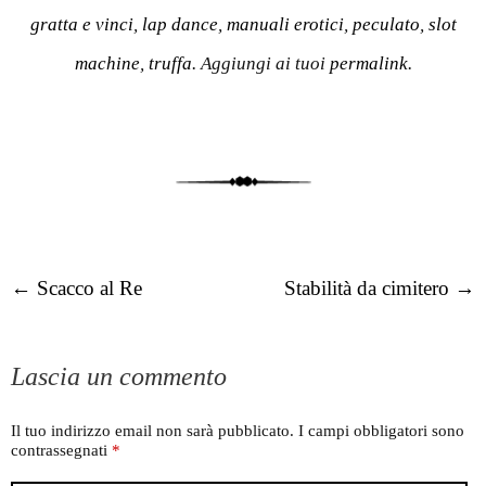
gratta e vinci
,
lap dance
,
manuali erotici
,
peculato
,
slot
machine
,
truffa
. Aggiungi ai tuoi
permalink
.
Post navigation
←
Scacco al Re
Stabilità da cimitero
→
Lascia un commento
Il tuo indirizzo email non sarà pubblicato.
I campi obbligatori sono
contrassegnati
*