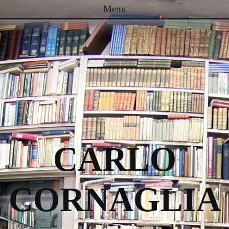
Menu
Passa al contenuto
CARLO
CORNAGLIA