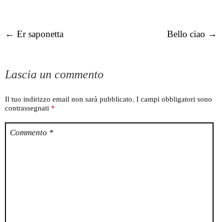
Post navigation
←
Er saponetta
Bello ciao
→
Lascia un commento
Il tuo indirizzo email non sarà pubblicato.
I campi obbligatori sono
contrassegnati
*
Commento
*