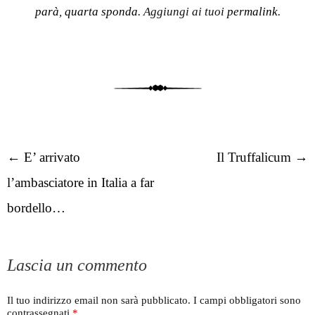
parà
,
quarta sponda
. Aggiungi ai tuoi
permalink
.
Post navigation
←
E’ arrivato
Il Truffalicum
→
l’ambasciatore in Italia a far
bordello…
Lascia un commento
Il tuo indirizzo email non sarà pubblicato.
I campi obbligatori sono
contrassegnati
*