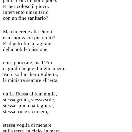
par ci manchi molto poco.
E’ pericoloso il gioco.
Intervento umanitario
con un fine sanitario?
Ma chi crede alla Pinotti
e ai suoi vacui pistolotti?
E’ il petrolio la ragione
della nobile missione,
non Ippocrate, ma l’Eni
ci guidò in quei luoghi ameni.
Va in sollucchero Roberta,
la ministra sempre all’erta,
un La Russa al femminile,
stessa grinta, stesso stile,
stessa spinta battagliera,
stessa truce sicumera,
stessa voglia di menare
sulla terra, in cielo, in mare.