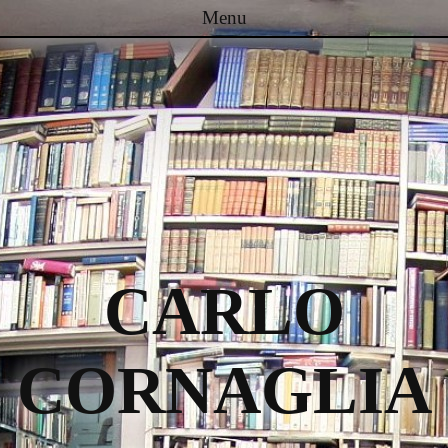
Menu
Passa al contenuto
CARLO
CORNAGLIA