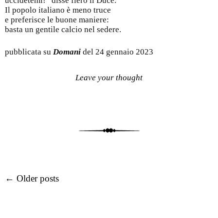
uccidetemi!” disse fiero il Duce.
Il popolo italiano è meno truce
e preferisce le buone maniere:
basta un gentile calcio nel sedere.
pubblicata su
Domani
del 24 gennaio 2023
Leave your thought
Post navigation
←
Older posts