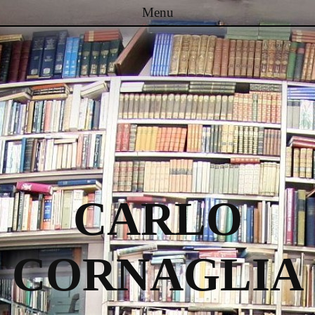
Menu
Passa al contenuto
CARLO
CORNAGLIA