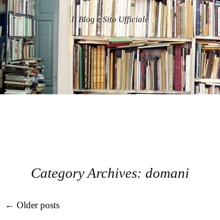
Il Blog e Sito Ufficiale
Category Archives:
domani
Post navigation
←
Older posts