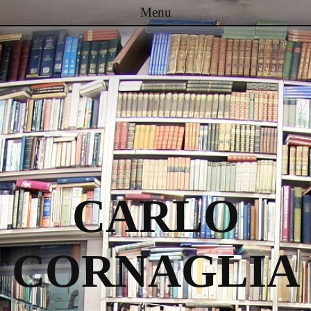
Menu
Passa al contenuto
CARLO
CORNAGLIA