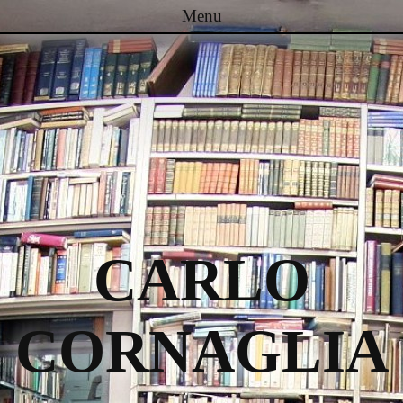
Menu
Passa al contenuto
CARLO
CORNAGLIA