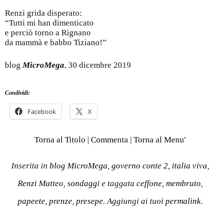
Renzi grida disperato:
“Tutti mi han dimenticato
e perciò torno a Rignano
da mammà e babbo Tiziano!”
blog
MicroMega
, 30 dicembre 2019
Condividi:
Facebook
X
Torna al Titolo
|
Commenta
|
Torna al Menu'
Inserita in
blog MicroMega
,
governo conte 2
,
italia viva
,
Renzi Matteo
,
sondaggi
e taggata
ceffone
,
membruto
,
papeete
,
prenze
,
presepe
. Aggiungi ai tuoi
permalink
.