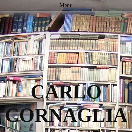
Menu
Passa al contenuto
CARLO
CORNAGLIA