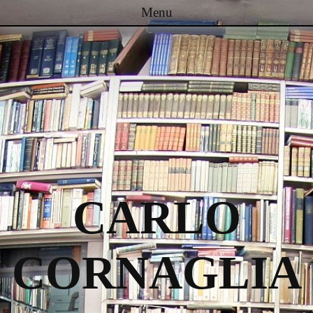
Menu
Passa al contenuto
CARLO
CORNAGLIA