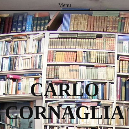
Menu
Passa al contenuto
CARLO
CORNAGLIA