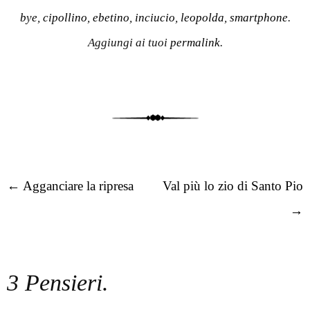
bye
,
cipollino
,
ebetino
,
inciucio
,
leopolda
,
smartphone
.
Aggiungi ai tuoi
permalink
.
Post navigation
←
Agganciare la ripresa
Val più lo zio di Santo Pio
→
3 Pensieri.