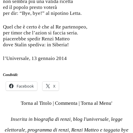
non sembra più una valida ricetta
ed il popolo presto voterà
per dir: “Bye, bye!” al nipotino Letta.
Quel che è certo è che al Re partenopeo,
per timor che l’azion si faccia seria.
piacerebbe spedir Renzi Matteo
dove Stalin spediva: in Siberia!
l’Universale, 13 gennaio 2014
Condividi:
Facebook
X
Torna al Titolo
|
Commenta
|
Torna al Menu'
Inserita in
biografia di renzi
,
blog l'universale
,
legge
elettorale
,
programma di renzi
,
Renzi Matteo
e taggata
bye