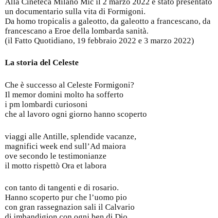
Alla Cineteca Milano Mic il 2 marzo 2022 è stato presentato
un documentario sulla vita di Formigoni.
Da homo tropicalis a galeotto, da galeotto a francescano, da
francescano a Eroe della lombarda sanità.
(il Fatto Quotidiano, 19 febbraio 2022 e 3 marzo 2022)
La storia del Celeste
Che è successo al Celeste Formigoni?
Il memor domini molto ha sofferto
i pm lombardi curiosoni
che al lavoro ogni giorno hanno scoperto
viaggi alle Antille, splendide vacanze,
magnifici week end sull’Ad maiora
ove secondo le testimonianze
il motto rispettò Ora et labora
con tanto di tangenti e di rosario.
Hanno scoperto pur che l’uomo pio
con gran rassegnazion sali il Calvario
di imbandigion con ogni ben di Dio