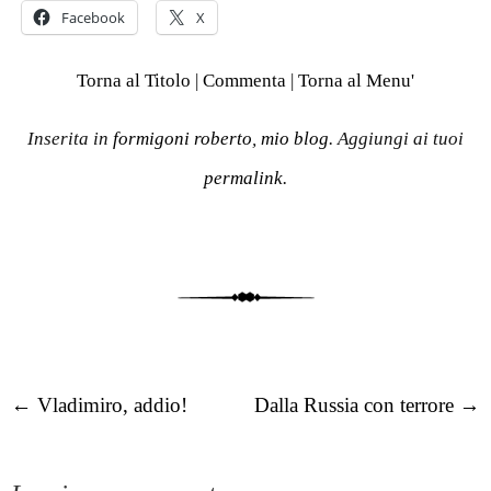
Facebook
X
Torna al Titolo
|
Commenta
|
Torna al Menu'
Inserita in
formigoni roberto
,
mio blog
. Aggiungi ai tuoi
permalink
.
Post navigation
←
Vladimiro, addio!
Dalla Russia con terrore
→