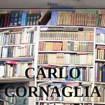
Menu
Passa al contenuto
CARLO
CORNAGLIA