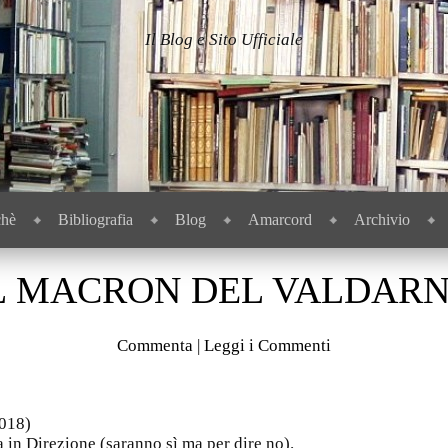
Il Blog e Sito Ufficiale
chè
Bibliografia
Blog
Amarcord
Archivio
L MACRON DEL VALDAR
Commenta
|
Leggi i Commenti
2018)
 in Direzione (saranno sì ma per dire no).