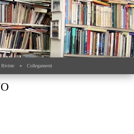
Riviste
Collegamenti
NO