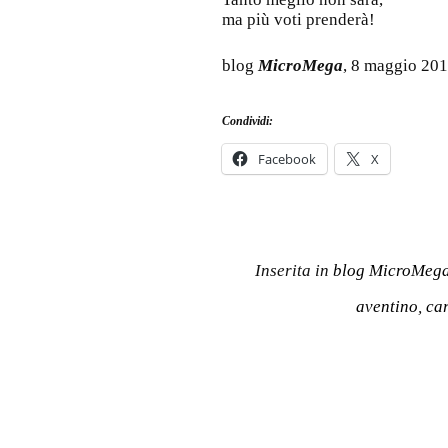
ma più voti prenderà!
blog
MicroMega
, 8 maggio 20
Condividi:
Facebook
X
Inserita in
blog MicroMeg
aventino
,
ca