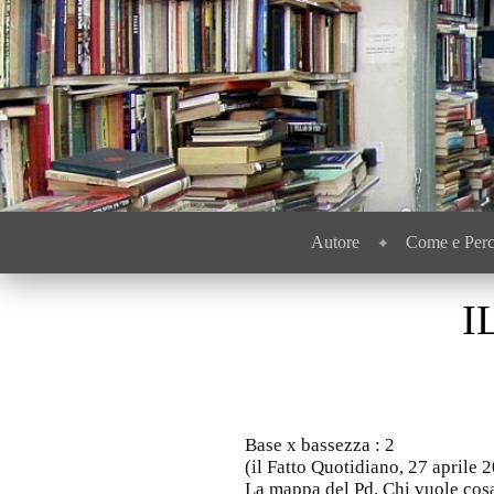
Menu
Passa al contenuto
Autore
Come e Per
I
Base x bassezza : 2
(il Fatto Quotidiano, 27 aprile 
La mappa del Pd. Chi vuole cosa