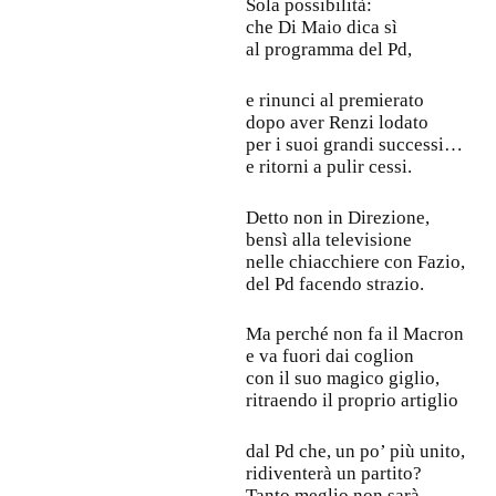
Sola possibilità:
che Di Maio dica sì
al programma del Pd,
e rinunci al premierato
dopo aver Renzi lodato
per i suoi grandi successi…
e ritorni a pulir cessi.
Detto non in Direzione,
bensì alla televisione
nelle chiacchiere con Fazio,
del Pd facendo strazio.
Ma perché non fa il Macron
e va fuori dai coglion
con il suo magico giglio,
ritraendo il proprio artiglio
dal Pd che, un po’ più unito,
ridiventerà un partito?
Tanto meglio non sarà,