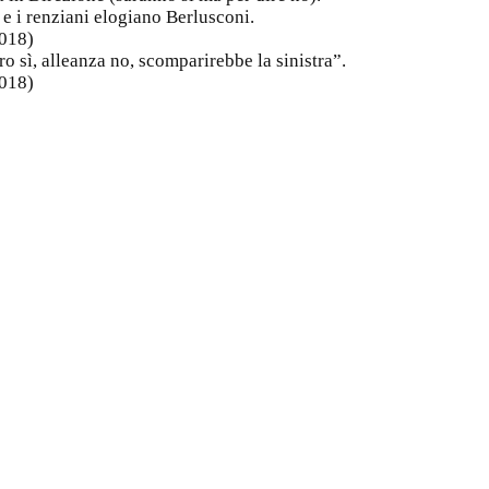
 e i renziani elogiano Berlusconi.
2018)
ro sì, alleanza no, scomparirebbe la sinistra”.
2018)