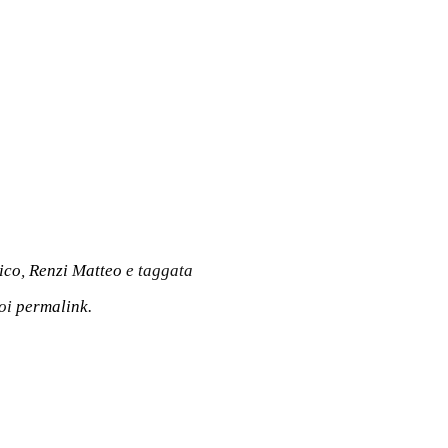
ico
,
Renzi Matteo
e taggata
uoi
permalink
.