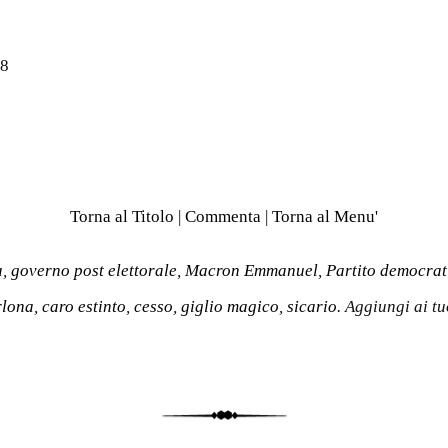
18
Torna al Titolo
|
Commenta
|
Torna al Menu'
a
,
governo post elettorale
,
Macron Emmanuel
,
Partito democrat
rlona
,
caro estinto
,
cesso
,
giglio magico
,
sicario
. Aggiungi ai t