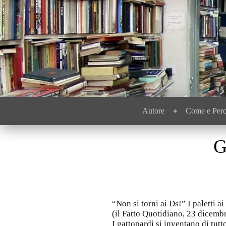
Menu
Passa al contenuto
Autore
Come e Per
G
“Non si torni ai Ds!” I paletti ai
(il Fatto Quotidiano, 23 dicemb
I gattopardi si inventano di tut