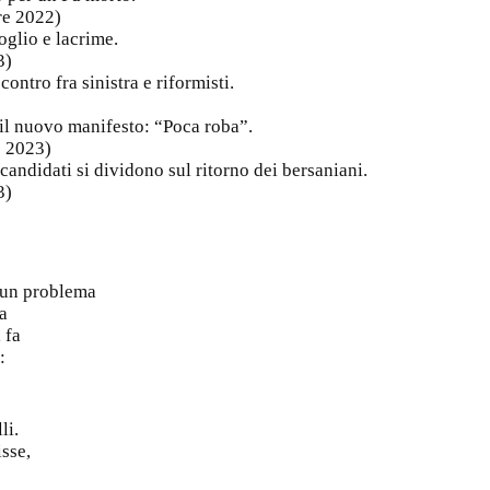
re 2022)
goglio e lacrime.
3)
ontro fra sinistra e riformisti.
 il nuovo manifesto: “Poca roba”.
o 2023)
 candidati si dividono sul ritorno dei bersaniani.
3)
un problema
ma
 fa
:
li.
isse,