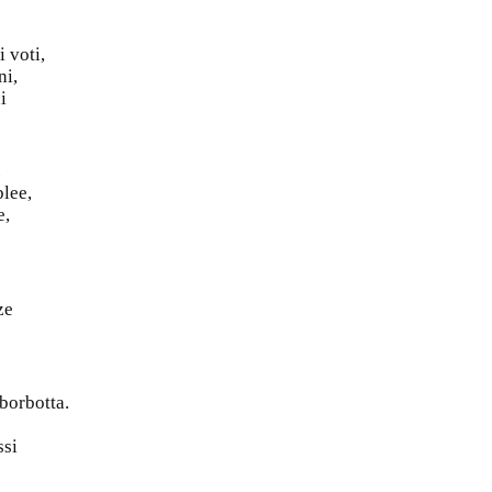
 voti,
ni,
i
.
lee,
e,
ze
borbotta.
ssi