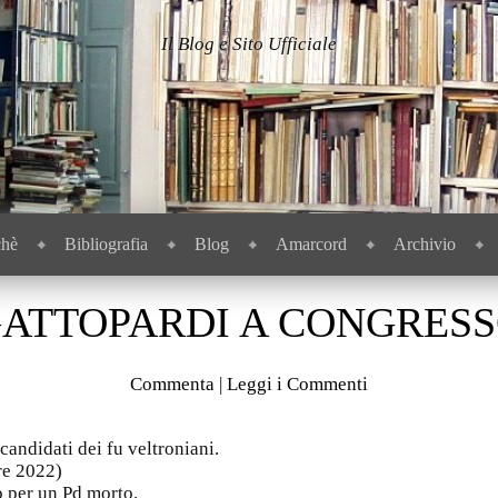
Il Blog e Sito Ufficiale
chè
Bibliografia
Blog
Amarcord
Archivio
ATTOPARDI A CONGRES
Commenta
|
Leggi i Commenti
 candidati dei fu veltroniani.
re 2022)
to per un Pd morto.