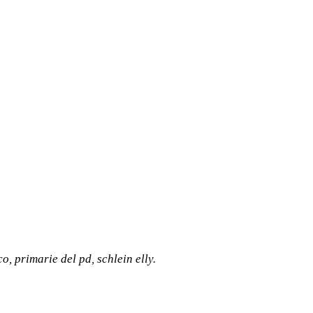
co
,
primarie del pd
,
schlein elly
.