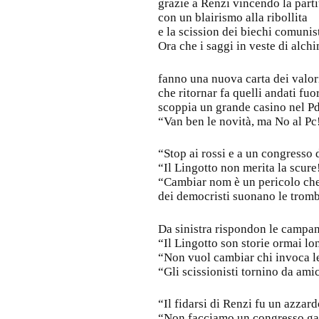
grazie a Renzi vincendo la parti
con un blairismo alla ribollita
e la scission dei biechi comunist
Ora che i saggi in veste di alchi
fanno una nuova carta dei valor
che ritornar fa quelli andati fuo
scoppia un grande casino nel Pd
“Van ben le novità, ma No al Pc
“Stop ai rossi e a un congresso 
“Il Lingotto non merita la scure
“Cambiar nom è un pericolo ch
dei democristi suonano le tromb
Da sinistra rispondon le campan
“Il Lingotto son storie ormai lo
“Non vuol cambiar chi invoca le
“Gli scissionisti tornino da ami
“Il fidarsi di Renzi fu un azzar
“Non facciamo un congresso ga