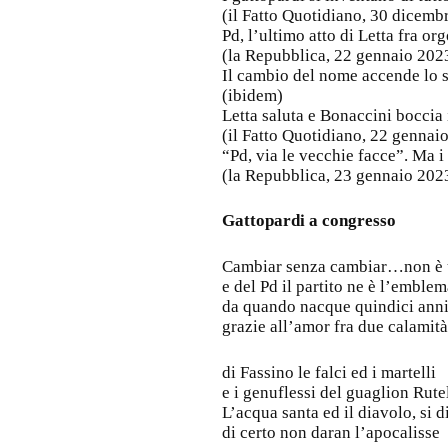
(il Fatto Quotidiano, 30 dicemb
Pd, l’ultimo atto di Letta fra or
(la Repubblica, 22 gennaio 202
Il cambio del nome accende lo sc
(ibidem)
Letta saluta e Bonaccini boccia
(il Fatto Quotidiano, 22 gennai
“Pd, via le vecchie facce”. Ma i
(la Repubblica, 23 gennaio 202
Gattopardi a congresso
Cambiar senza cambiar…non è 
e del Pd il partito ne è l’emble
da quando nacque quindici anni
grazie all’amor fra due calamità
di Fassino le falci ed i martelli
e i genuflessi del guaglion Rutel
L’acqua santa ed il diavolo, si d
di certo non daran l’apocalisse