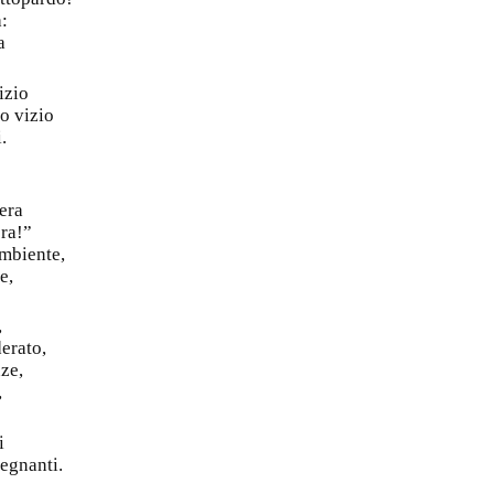
:
a
izio
o vizio
.
era
era!”
ambiente,
e,
,
erato,
ze,
,
i
segnanti.