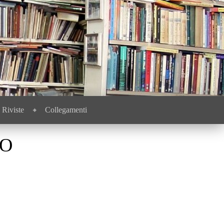
Riviste
Collegamenti
SO