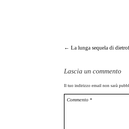
Post navigation
←
La lunga sequela di dietrof
Lascia un commento
Il tuo indirizzo email non sarà pubbl
Commento
*