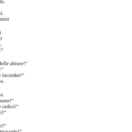
ta,
i.
misti
i
ri
.
!”
delle abiure!”
!”
e incombe!”
e.
e.
ntane!”
 radici!”
ci!”
do!”
ttopardo!”