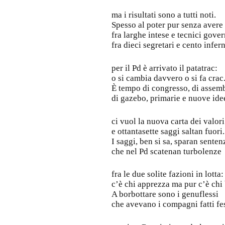
ma i risultati sono a tutti noti.
Spesso al poter pur senza avere i
fra larghe intese e tecnici gover
fra dieci segretari e cento infern
per il Pd è arrivato il patatrac:
o si cambia davvero o si fa crac
È tempo di congresso, di assemb
di gazebo, primarie e nuove ide
ci vuol la nuova carta dei valori
e ottantasette saggi saltan fuori.
I saggi, ben si sa, sparan senten
che nel Pd scatenan turbolenze
fra le due solite fazioni in lotta:
c’è chi apprezza ma pur c’è chi 
A borbottare sono i genuflessi
che avevano i compagni fatti fe