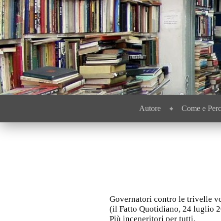
Menu
Passa al contenuto
Autore
Come e Per
Governatori contro le trivelle v
(il Fatto Quotidiano, 24 luglio 
Più inceneritori per tutti.