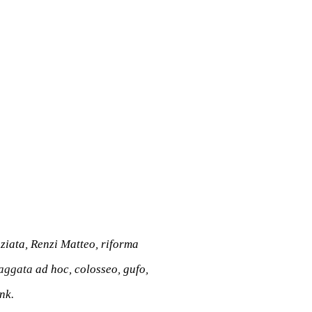
nziata
,
Renzi Matteo
,
riforma
taggata
ad hoc
,
colosseo
,
gufo
,
nk
.