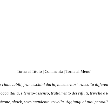
Torna al Titolo
|
Commenta
|
Torna al Menu'
e rinnovabili
,
franceschini dario
,
inceneritori
,
raccolta differe
locca italia
,
silenzio-assenso
,
trattamento dei rifiuti
,
trivelle
e 
sicone
,
shock
,
sovrintendente
,
trivella
. Aggiungi ai tuoi
permali