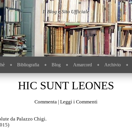
Il Blog e Sito Ufficiale
chè
Bibliografia
Blog
Amarcord
Archivio
HIC SUNT LEONES
Commenta
|
Leggi i Commenti
olute da Palazzo Chigi.
2015)